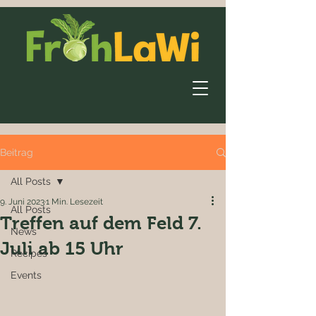
Beitrag
All Posts
9. Juni 2023
1 Min. Lesezeit
All Posts
Treffen auf dem Feld 7.
News
Juli ab 15 Uhr
Recipes
Events